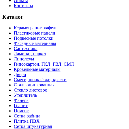
Оплата
Контакты
Каталог
Керамогранит, кафель
Пластиковые панели
Подвесные потолки
Фасадные материалы
Сантехника
Ламинат, паркет
Линолеум
Гипсокартон, ГКЛ, ГВЛ, СМЛ
Кровельные материалы
Двери
Смеси, шпаклёвки, краски
Сталь оцинкованная
Стекло листовое
Утеплитель
Фанера
Гранит
Цемент
Сетка рабица
Плитка ПВХ
Сетка штукатурная