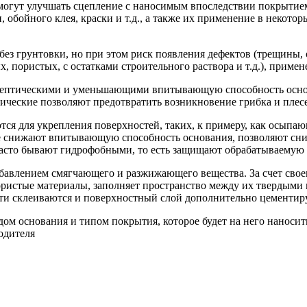
огут улучшать сцепление с наносимым впоследствии покрытием,
обойного клея, краски и т.д., а также их применение в некотор
з грунтовки, но при этом риск появления дефектов (трещины, от
 пористых, с остатками строительного раствора и т.д.), примен
септическими и уменьшающими впитывающую способность осно
ические позволяют предотвратить возникновение грибка и плес
я для укрепления поверхностей, таких, к примеру, как осыпаю
е снижают впитывающую способность основания, позволяют сниз
 часто бывают гидрофобными, то есть защищают обрабатываемую 
обавлением смягчающего и разжижающего вещества. За счет свое
ористые материалы, заполняет пространство между их твердыми 
ти склеиваются и поверхностный слой дополнительно цементир
дом основания и типом покрытия, которое будет на него наноси
одителя