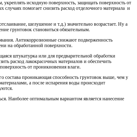
 укреплять исходную поверхность, защищать поверхность от
ых случаях помогает снизить расход отделочного материала и
слаивание, шелушение и т.д.) значительно возрастает. Ну а
ение грунтовок становиться обязательным.
вания. Антикоррозионные снижают подверженность
ени на обработанной поверхности.
щаяся штукатурка или для предварительной обработки
ить расход лакокрасочных материалов и обеспечить
поверхность от проникновения влаги.
го состава проникающая способность грунтовок выше, чем у
материалами, а после испарения воды происходит
уются.
ться. Наиболее оптимальным вариантом является нанесение