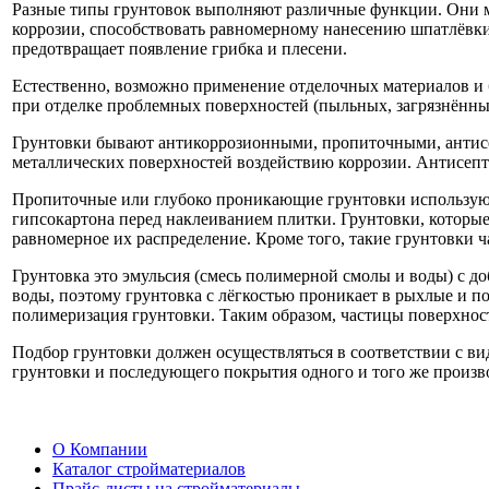
Разные типы грунтовок выполняют различные функции. Они м
коррозии, способствовать равномерному нанесению шпатлёвки, 
предотвращает появление грибка и плесени.
Естественно, возможно применение отделочных материалов и бе
при отделке проблемных поверхностей (пыльных, загрязнённых,
Грунтовки бывают антикоррозионными, пропиточными, анти
металлических поверхностей воздействию коррозии. Антисепт
Пропиточные или глубоко проникающие грунтовки используютс
гипсокартона перед наклеиванием плитки. Грунтовки, которы
равномерное их распределение. Кроме того, такие грунтовки
Грунтовка это эмульсия (смесь полимерной смолы и воды) с д
воды, поэтому грунтовка с лёгкостью проникает в рыхлые и п
полимеризация грунтовки. Таким образом, частицы поверхнос
Подбор грунтовки должен осуществляться в соответствии с ви
грунтовки и последующего покрытия одного и того же произв
О Компании
Каталог стройматериалов
Прайс-листы на стройматериалы